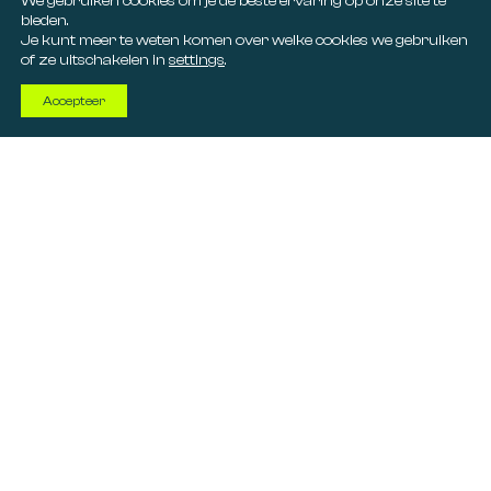
We gebruiken cookies om je de beste ervaring op onze site te
bieden.
Je kunt meer te weten komen over welke cookies we gebruiken
of ze uitschakelen in
settings
.
Accepteer
Binnenkort
01
beschikbaar
Binnenkort tref je de activiteiten voor deze
maand op deze pagina aan.