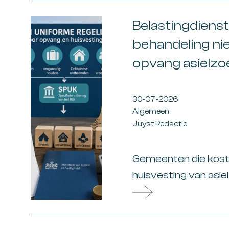
interessant zijn voo
Belastingdienst
behandeling ni
opvang asielzo
30-07-2026
Algemeen
Juyst Redactie
Gemeenten die kost
huisvesting van asi
Oekraïense ontheem
deze bijdragen sinds 
vergoed. De