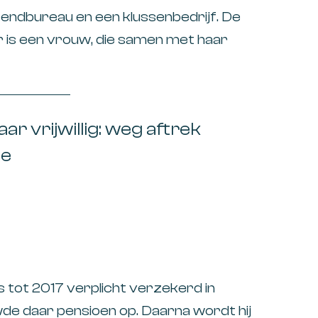
Varia
tzendbureau en een klussenbedrijf. De
 is een vrouw, die samen met haar
Vastg
s. De bv heeft twee vorderingen die zij
Venno
eren. De eerste vordering van ruim €
Werken
ar vrijwillig: weg aftrek
Wonin
ie
Zorg e
tot 2017 verplicht verzekerd in
e daar pensioen op. Daarna wordt hij