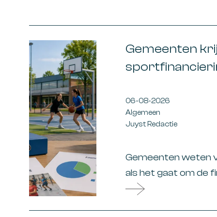
Gemeenten krij
sportfinancier
06-08-2026
Algemeen
Juyst Redactie
Gemeenten weten va
als het gaat om de f
ministerie van VWS
regelingen samen te