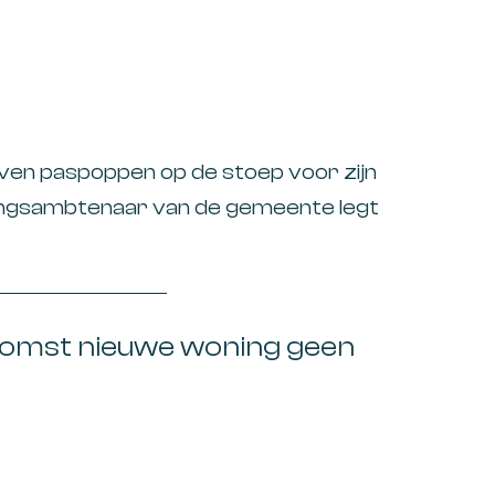
Interna
Invord
IT-audi
even paspoppen op de stoep voor zijn
Kanto
fingsambtenaar van de gemeente legt
Loonbe
g precariobelasting op. De ondernemer
Maatsc
e eens. De paspoppen stonden zo
 onder de
MKB
mst nieuwe woning geen
Non-pr
Omzet
Onder