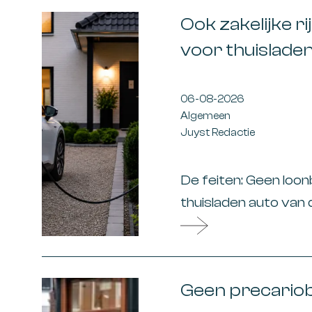
uitkering (SPUK)
Ook zakelijke 
voor thuisladen
06-08-2026
Algemeen
Juyst Redactie
De feiten: Geen loon
thuisladen auto van
elektrische auto va
vergoeding voor ER
daarover geen loonb
Geen precario