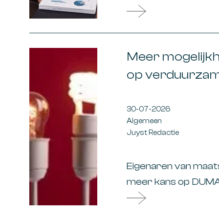
verplicht verzekerd 
Luxemburgse pensioe
die hij zelf betaalt, wil
Meer mogelijk
op verduurzam
30-07-2026
Algemeen
Juyst Redactie
Eigenaren van maats
meer kans op DUMA
voorwaarden zijn ve
investeringen snelle