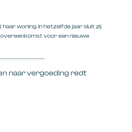
Onder
Onroe
Overdr
aar woning. In hetzelfde jaar sluit zij
povereenkomst voor een nieuwe
Overig
et jaar erna, in januari, geleverd. De
Perso
som in januari in drie delen over naar
Social
ing van
n naar vergoeding redt
Softw
Subsid
Succe
Tax Co
Toesl