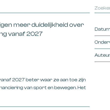
gen meer duidelijkheid over
Datu
ing vanaf 2027
2026
Onder
2025
Agro
Auteu
2024
Algem
Alle a
2023
Arbei
Angel
naf 2027 beter waar ze aan toe zijn
2022
Autobe
Anne 
inanciering van sport en bewegen. Het
2021
Belast
 heeft besloten twee bestaande
Bo Um
2020
 voegen tot één nieuwe specifieke
Belast
Dennis