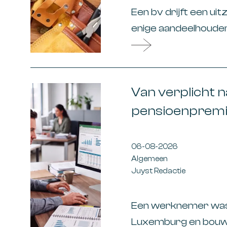
Een bv drijft een ui
enige aandeelhouder
partner bestuurder i
in 2020 wil afwaard
74.000 betreft de
Van verplicht na
pensioenprem
06-08-2026
Algemeen
Juyst Redactie
Een werknemer was 
Luxemburg en bouwd