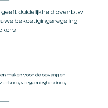
r uw klanten. Subsidie
 geeft duidelijkheid over btw-
euwe bekostigingsregeling
ekers
en maken voor de opvang en
elzoekers, vergunninghouders,
den en andere vreemdelingen krijgen
1 juli 2026 via één uniforme regeling