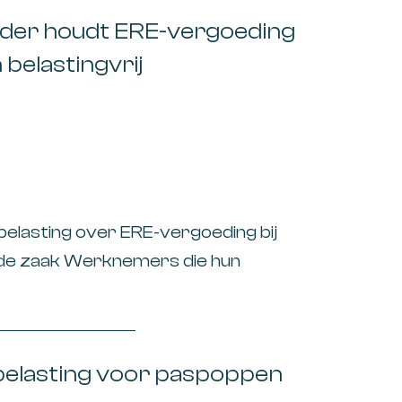
2019
Bewin
Jo Se
rijder houdt ERE-vergoeding
2018
Busine
 belastingvrij
Juyst 
2017
Civiel 
Marijn
Corpor
Mitche
Douane
Wil Pe
Eindej
Zia Sc
belasting over ERE-vergoeding bij
Europe
 de zaak Werknemers die hun
Formee
n de zaak thuis opladen en daarvoor een
Gemee
E-certificaten ontvangen, hoeven
elasting te
Inkoms
belasting voor paspoppen
Intern