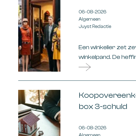
06-08-2026
Algemeen
Juyst Redactie
Een winkelier zet z
winkelpand. De hef
hiervoor een aansla
is het hier niet me
uitgestald, dat deze
Koopovereenko
box 3-schuld
06-08-2026
Algemeen