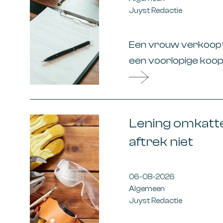
Juyst Redactie
Een vrouw verkoopt h
een voorlopige koo
woning. Deze wordt h
vrouw maakt de koop
de derdengeldreken
Lening omkatte
aftrek niet
06-08-2026
Algemeen
Juyst Redactie