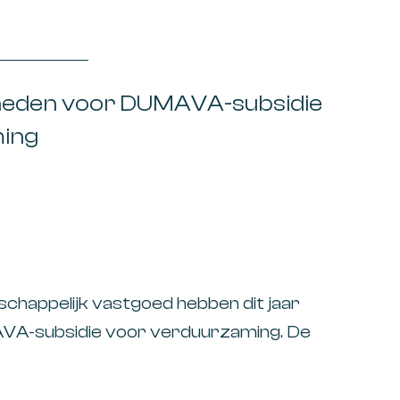
in Nederland, maar hij zet de
nregeling vrijwillig voort. De premie
 hij
heden voor DUMAVA-subsidie
ing
chappelijk vastgoed hebben dit jaar
VA-subsidie voor verduurzaming. De
rsoepeld, waardoor kleinere
r in aanmerking komen. Dit kan