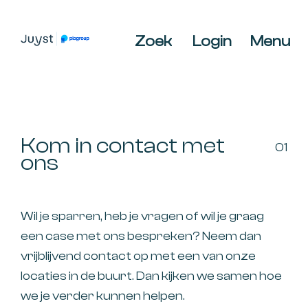
Spring
Door
Spring
naar
naar
naar
Zoek
Login
Menu
de
de
de
JUYST
JUYST
hoofdnavigatie
hoofd
voettekst
Accountancy
inhoud
Belastingadvies,
IT-
audit,
Kom in contact met
01
HR-
ons
advies,
Business
Coaching
Wil je sparren, heb je vragen of wil je graag
een case met ons bespreken? Neem dan
vrijblijvend contact op met een van onze
locaties in de buurt. Dan kijken we samen hoe
we je verder kunnen helpen.