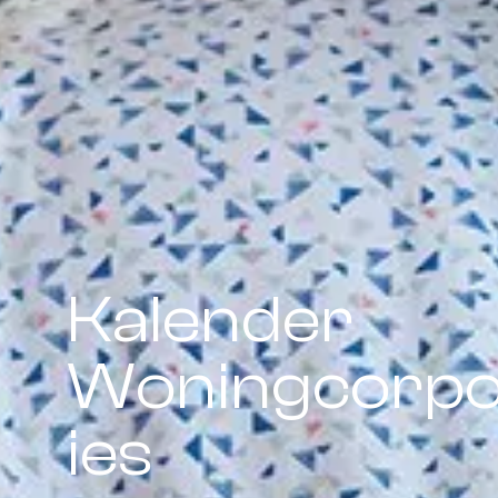
Kalender
Woningcorpo
ies