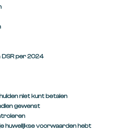
n
n
 en DSR per 2024
hulden niet kunt betalen
 indien gewenst
ntroleren
 je huwelijkse voorwaarden hebt