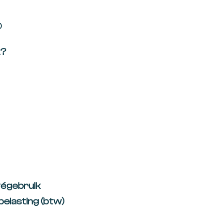
p
t?
végebruik
belasting (btw)