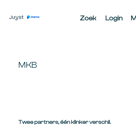
Spring
Door
Spring
naar
naar
naar
Zoek
Login
M
de
de
de
JUYST
JUYST
hoofdnavigatie
hoofd
voettekst
Accountancy
inhoud
Belastingadvies,
IT-
audit,
MKB
HR-
advies,
Business
Coaching
Twee partners, één klinker verschil.