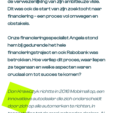
de verwezenlijking van zijn ambitieuze visie.
Dit was ook de start van zijn zoektocht naar
financiering – een proces vol omwegen en
obstakels.
Onze financieringsspecialist
Angela
stond
hem bij gedurende het hele
financieringstraject en ook
Rabobank
was
betrokken. Hoe verliep dit proces, waar liepen
ze tegenaan en welke aspecten waren
cruciaal om tot succes te komen?
Don Krawczyk richtte in 2016 Mobimall op, een
innovatieve autodealer die zich onderscheidt
door zich op alle automerken te richten, in