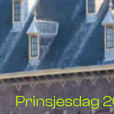
Prinsjesdag 