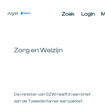
Spring
Door
Spring
naar
naar
naar
Zoek
Login
M
de
de
de
JUYST
JUYST
hoofdnavigatie
hoofd
voettekst
Accountancy
inhoud
Belastingadvies,
IT-
audit,
Zorg en Welzijn
HR-
advies,
Business
Coaching
De minister van SZW heeft in een brief
aan de Tweede Kamer een pakket