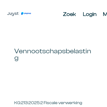
Spring
Door
Spring
naar
naar
naar
Zoek
Login
M
de
de
de
JUYST
JUYST
hoofdnavigatie
hoofd
voettekst
Accountancy
inhoud
Belastingadvies,
IT-
audit,
Vennootschapsbelastin
HR-
g
advies,
Business
Coaching
KG:213:2025:2 Fiscale verwerking