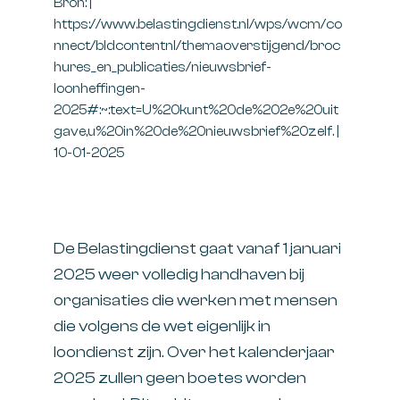
Bron: |
https://www.belastingdienst.nl/wps/wcm/co
nnect/bldcontentnl/themaoverstijgend/broc
hures_en_publicaties/nieuwsbrief-
loonheffingen-
2025#:~:text=U%20kunt%20de%202e%20uit
gave,u%20in%20de%20nieuwsbrief%20zelf. |
10-01-2025
De Belastingdienst gaat vanaf 1 januari
2025 weer volledig handhaven bij
organisaties die werken met mensen
die volgens de wet eigenlijk in
loondienst zijn. Over het kalenderjaar
2025 zullen geen boetes worden