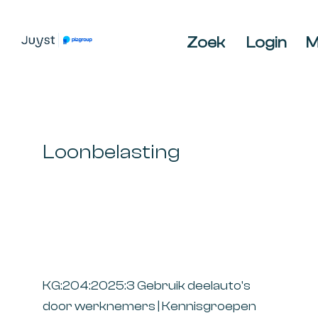
Spring
Door
Spring
naar
naar
naar
Zoek
Login
M
de
de
de
JUYST
JUYST
hoofdnavigatie
hoofd
voettekst
Accountancy
inhoud
Belastingadvies,
IT-
audit,
Loonbelasting
HR-
advies,
Business
Coaching
KG:204:2025:3 Gebruik deelauto's
door werknemers | Kennisgroepen