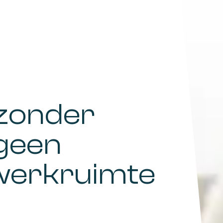
zonder
 geen
 werkruimte