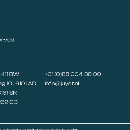
erved
6411 BW
+31 (0)88 004 38 00
 10 , 6101 AD
info@juyst.nl
6161 SR
5232 CD