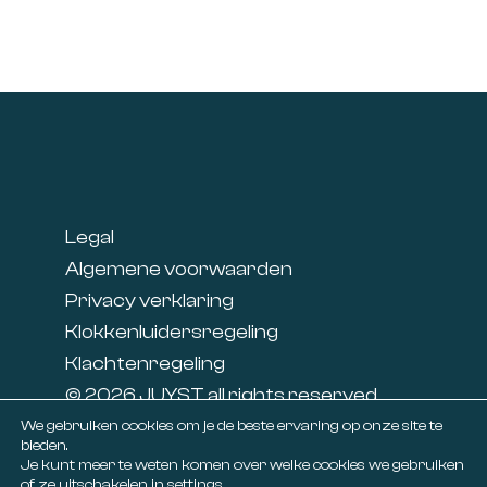
Footer
Legal
Algemene voorwaarden
Privacy verklaring
Klokkenluidersregeling
Klachtenregeling
© 2026 JUYST all rights reserved
Linkedin
We gebruiken cookies om je de beste ervaring op onze site te
bieden.
Facebook
Je kunt meer te weten komen over welke cookies we gebruiken
of ze uitschakelen in
settings
.