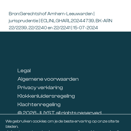
Bron:Gerechtshof Arnhem-Leeuwarden |
jurisprudentie | ECLINLGHARL20244739, BK-ARN
22/2239, 22/2240 en 22/2241 | 15-07-2024
Footer
Legal
Algemene voorwaarden
Privacy verklaring
Klokkenluidersregeling
Klachtenregeling
© 2026 JUYST all rights reserved
Linkedin
We gebruiken cookies om je de beste ervaring op onze site te
bieden.
Facebook