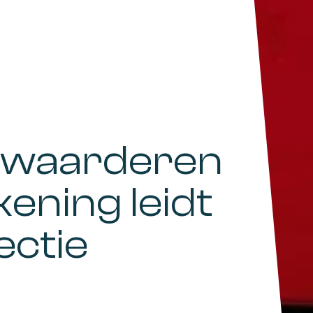
rwaarderen
kening leidt
ectie