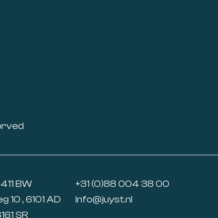
erved
6411 BW
+31 (0)88 004 38 00
 10 , 6101 AD
info@juyst.nl
6161 SR