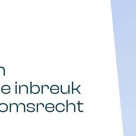
n
e inbreuk
domsrecht