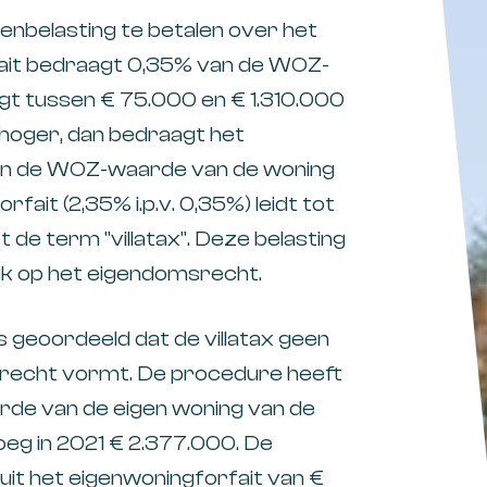
enbelasting te betalen over het
fait bedraagt 0,35% van de WOZ-
gt tussen € 75.000 en € 1.310.000
hoger, dan bedraagt het
van de WOZ-waarde van de woning
fait (2,35% i.p.v. 0,35%) leidt tot
 de term "villatax". Deze belasting
uk op het eigendomsrecht.
 geoordeeld dat de villatax geen
recht vormt. De procedure heeft
rde van de eigen woning van de
eg in 2021 € 2.377.000. De
uit het eigenwoningforfait van €