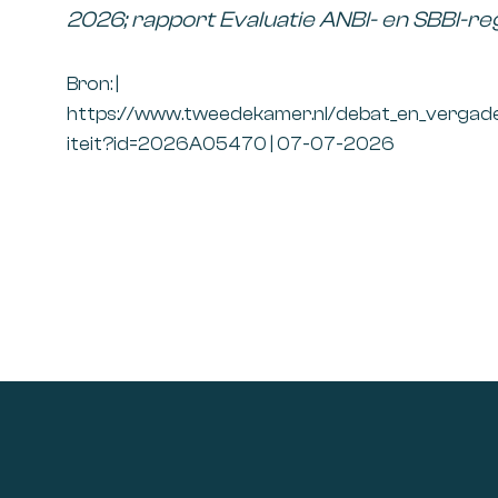
2026; rapport Evaluatie ANBI- en SBBI-re
Bron: |
https://www.tweedekamer.nl/debat_en_vergader
iteit?id=2026A05470 | 07-07-2026