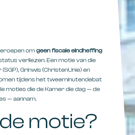
pgeroepen om
geen fiscale eindheffing
-status verliezen. Een motie van die
 (SGP), Grinwis (ChristenUnie) en
enomen tijdens het tweeminutendebat
ale moties die de Kamer die dag — de
es — aannam.
 de motie?