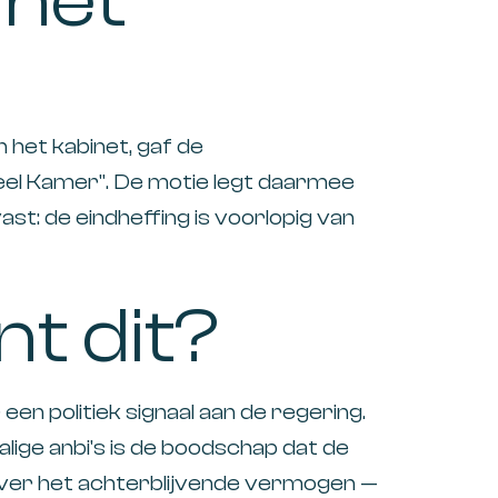
 het
n het kabinet, gaf de
eel Kamer". De motie legt daarmee
ast: de eindheffing is voorlopig van
t dit?
n politiek signaal aan de regering.
lige anbi's is de boodschap dat de
 over het achterblijvende vermogen —