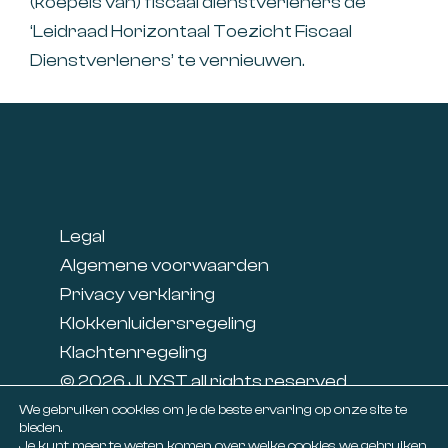
(koepels van) fiscaal dienstverleners de
‘Leidraad Horizontaal Toezicht Fiscaal
Dienstverleners’ te vernieuwen.
Footer
Legal
Algemene voorwaarden
Privacy verklaring
Klokkenluidersregeling
Klachtenregeling
© 2026 JUYST all rights reserved
Linkedin
We gebruiken cookies om je de beste ervaring op onze site te
bieden.
Facebook
Je kunt meer te weten komen over welke cookies we gebruiken