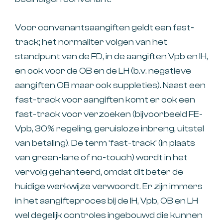
Voor convenantsaangiften geldt een fast-
track; het normaliter volgen van het
standpunt van de FD, in de aangiften Vpb en IH,
en ook voor de OB en de LH (b.v. negatieve
aangiften OB maar ook suppleties). Naast een
fast-track voor aangiften komt er ook een
fast-track voor verzoeken (bijvoorbeeld FE-
Vpb, 30% regeling, geruisloze inbreng, uitstel
van betaling). De term ‘fast-track’ (in plaats
van green-lane of no-touch) wordt in het
vervolg gehanteerd, omdat dit beter de
huidige werkwijze verwoordt. Er zijn immers
in het aangifteproces bij de IH, Vpb, OB en LH
wel degelijk controles ingebouwd die kunnen