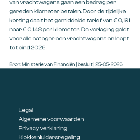
van vrachtwagens gaan een bedrag per
gereden kilometer betalen. Door de tijdelijke
korting daalt het gemiddelde tarief van € 0,191
naar € 0,148 per kilometer. De verlaging geldt
voor alle categorieën vrachtwagens en loopt
tot eind 2026.
Bron: Ministerie van Financiën | besluit | 25-05-2026
Footer
Legal
Algemene voorwaarden
Privacy verklaring
Klokkenluidersregeling