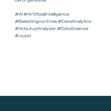
uw organisatie.
#AI #ArtificialIntelligence
#Belastingcontrole #DataAnalytics
#ArbutusAnalyzer #DataScience
#Juyst