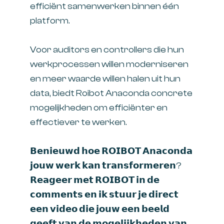
efficiënt samenwerken binnen één
platform.
Voor auditors en controllers die hun
werkprocessen willen moderniseren
en meer waarde willen halen uit hun
data, biedt Roibot Anaconda concrete
mogelijkheden om efficiënter en
effectiever te werken.
𝗕𝗲𝗻𝗶𝗲𝘂𝘄𝗱 𝗵𝗼𝗲 𝗥𝗢𝗜𝗕𝗢𝗧 𝗔𝗻𝗮𝗰𝗼𝗻𝗱𝗮
𝗷𝗼𝘂𝘄 𝘄𝗲𝗿𝗸 𝗸𝗮𝗻 𝘁𝗿𝗮𝗻𝘀𝗳𝗼𝗿𝗺𝗲𝗿𝗲𝗻?
𝗥𝗲𝗮𝗴𝗲𝗲𝗿 𝗺𝗲𝘁 𝗥𝗢𝗜𝗕𝗢𝗧 𝗶𝗻 𝗱𝗲
𝗰𝗼𝗺𝗺𝗲𝗻𝘁𝘀 𝗲𝗻 𝗶𝗸 𝘀𝘁𝘂𝘂𝗿 𝗷𝗲 𝗱𝗶𝗿𝗲𝗰𝘁
𝗲𝗲𝗻 𝘃𝗶𝗱𝗲𝗼 𝗱𝗶𝗲 𝗷𝗼𝘂𝘄 𝗲𝗲𝗻 𝗯𝗲𝗲𝗹𝗱
𝗴𝗲𝗲𝗳𝘁 𝘃𝗮𝗻 𝗱𝗲 𝗺𝗼𝗴𝗲𝗹𝗶𝗷𝗸𝗵𝗲𝗱𝗲𝗻 𝘃𝗮𝗻