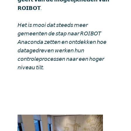
𝗥𝗢𝗜𝗕𝗢𝗧.
𝘏𝘦𝘵 𝘪𝘴 𝘮𝘰𝘰𝘪 𝘥𝘢𝘵 𝘴𝘵𝘦𝘦𝘥𝘴 𝘮𝘦𝘦𝘳
𝘨𝘦𝘮𝘦𝘦𝘯𝘵𝘦𝘯 𝘥𝘦 𝘴𝘵𝘢𝘱 𝘯𝘢𝘢𝘳 𝘙𝘖𝘐𝘉𝘖𝘛
𝘈𝘯𝘢𝘤𝘰𝘯𝘥𝘢 𝘻𝘦𝘵𝘵𝘦𝘯 𝘦𝘯 𝘰𝘯𝘵𝘥𝘦𝘬𝘬𝘦𝘯 𝘩𝘰𝘦
𝘥𝘢𝘵𝘢𝘨𝘦𝘥𝘳𝘦𝘷𝘦𝘯 𝘸𝘦𝘳𝘬𝘦𝘯 𝘩𝘶𝘯
𝘤𝘰𝘯𝘵𝘳𝘰𝘭𝘦𝘱𝘳𝘰𝘤𝘦𝘴𝘴𝘦𝘯 𝘯𝘢𝘢𝘳 𝘦𝘦𝘯 𝘩𝘰𝘨𝘦𝘳
𝘯𝘪𝘷𝘦𝘢𝘶 𝘵𝘪𝘭𝘵.