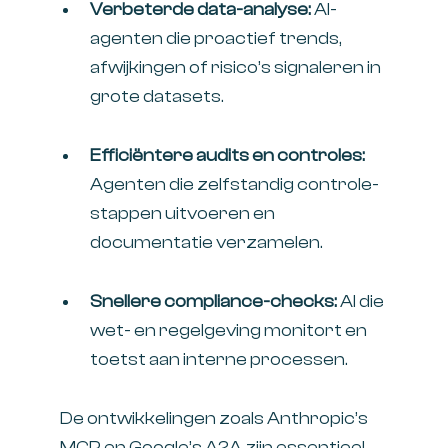
Verbeterde data-analyse:
AI-
agenten die proactief trends,
afwijkingen of risico’s signaleren in
grote datasets.
Efficiëntere audits en controles:
Agenten die zelfstandig controle-
stappen uitvoeren en
documentatie verzamelen.
Snellere compliance-checks:
AI die
wet- en regelgeving monitort en
toetst aan interne processen.
De ontwikkelingen zoals Anthropic’s
MCP en Google’s A2A zijn essentieel