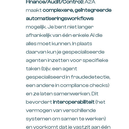
Finance/Audit/Control):
A2A
maakt
complexere, geïntegreerde
automatiseringsworkflows
mogelijk. Je bent niet langer
afhankelijk van één enkele AI die
alles moet kunnen. In plaats
daarvan kun je gespecialiseerde
agenten inzetten voor specifieke
taken (bijv. een agent
gespecialiseerd in fraudedetectie,
een andere in compliance checks)
en ze laten samenwerken. Dit
bevordert
interoperabiliteit
(het
vermogen van verschillende
systemen om samen te werken)
en voorkomt dat je vastzit aan één