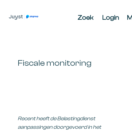
Spring
Door
Spring
naar
naar
naar
Zoek
Login
M
de
de
de
JUYST
JUYST
hoofdnavigatie
hoofd
voettekst
Accountancy
inhoud
Belastingadvies,
IT-
audit,
Fiscale monitoring
HR-
advies,
Business
Coaching
Recent heeft de Belastingdienst
aanpassingen doorgevoerd in het