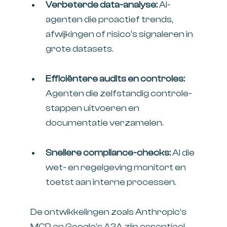
Verbeterde data-analyse:
AI-
agenten die proactief trends,
afwijkingen of risico’s signaleren in
grote datasets.
Efficiëntere audits en controles:
Agenten die zelfstandig controle-
stappen uitvoeren en
documentatie verzamelen.
Snellere compliance-checks:
AI die
wet- en regelgeving monitort en
toetst aan interne processen.
De ontwikkelingen zoals Anthropic’s
MCP en Google’s A2A zijn essentieel