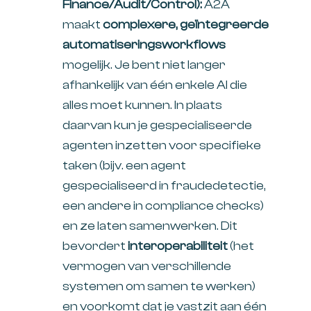
Finance/Audit/Control):
A2A
maakt
complexere, geïntegreerde
automatiseringsworkflows
mogelijk. Je bent niet langer
afhankelijk van één enkele AI die
alles moet kunnen. In plaats
daarvan kun je gespecialiseerde
agenten inzetten voor specifieke
taken (bijv. een agent
gespecialiseerd in fraudedetectie,
een andere in compliance checks)
en ze laten samenwerken. Dit
bevordert
interoperabiliteit
(het
vermogen van verschillende
systemen om samen te werken)
en voorkomt dat je vastzit aan één