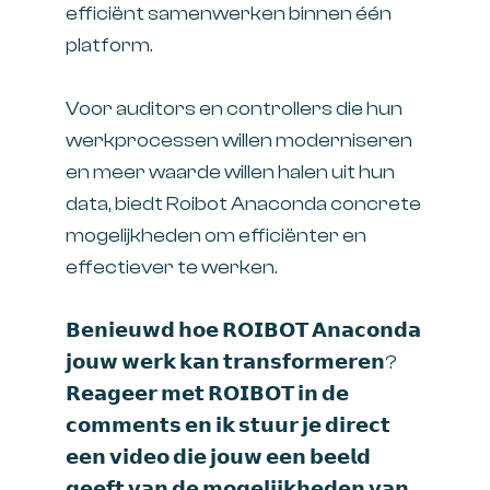
efficiënt samenwerken binnen één
platform.
Voor auditors en controllers die hun
werkprocessen willen moderniseren
en meer waarde willen halen uit hun
data, biedt Roibot Anaconda concrete
mogelijkheden om efficiënter en
effectiever te werken.
𝗕𝗲𝗻𝗶𝗲𝘂𝘄𝗱 𝗵𝗼𝗲 𝗥𝗢𝗜𝗕𝗢𝗧 𝗔𝗻𝗮𝗰𝗼𝗻𝗱𝗮
𝗷𝗼𝘂𝘄 𝘄𝗲𝗿𝗸 𝗸𝗮𝗻 𝘁𝗿𝗮𝗻𝘀𝗳𝗼𝗿𝗺𝗲𝗿𝗲𝗻?
𝗥𝗲𝗮𝗴𝗲𝗲𝗿 𝗺𝗲𝘁 𝗥𝗢𝗜𝗕𝗢𝗧 𝗶𝗻 𝗱𝗲
𝗰𝗼𝗺𝗺𝗲𝗻𝘁𝘀 𝗲𝗻 𝗶𝗸 𝘀𝘁𝘂𝘂𝗿 𝗷𝗲 𝗱𝗶𝗿𝗲𝗰𝘁
𝗲𝗲𝗻 𝘃𝗶𝗱𝗲𝗼 𝗱𝗶𝗲 𝗷𝗼𝘂𝘄 𝗲𝗲𝗻 𝗯𝗲𝗲𝗹𝗱
𝗴𝗲𝗲𝗳𝘁 𝘃𝗮𝗻 𝗱𝗲 𝗺𝗼𝗴𝗲𝗹𝗶𝗷𝗸𝗵𝗲𝗱𝗲𝗻 𝘃𝗮𝗻