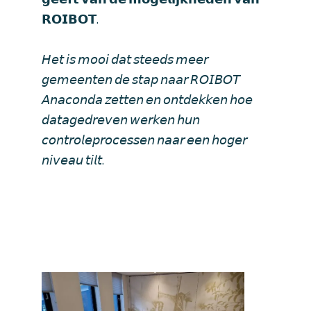
𝗥𝗢𝗜𝗕𝗢𝗧.
𝘏𝘦𝘵 𝘪𝘴 𝘮𝘰𝘰𝘪 𝘥𝘢𝘵 𝘴𝘵𝘦𝘦𝘥𝘴 𝘮𝘦𝘦𝘳
𝘨𝘦𝘮𝘦𝘦𝘯𝘵𝘦𝘯 𝘥𝘦 𝘴𝘵𝘢𝘱 𝘯𝘢𝘢𝘳 𝘙𝘖𝘐𝘉𝘖𝘛
𝘈𝘯𝘢𝘤𝘰𝘯𝘥𝘢 𝘻𝘦𝘵𝘵𝘦𝘯 𝘦𝘯 𝘰𝘯𝘵𝘥𝘦𝘬𝘬𝘦𝘯 𝘩𝘰𝘦
𝘥𝘢𝘵𝘢𝘨𝘦𝘥𝘳𝘦𝘷𝘦𝘯 𝘸𝘦𝘳𝘬𝘦𝘯 𝘩𝘶𝘯
𝘤𝘰𝘯𝘵𝘳𝘰𝘭𝘦𝘱𝘳𝘰𝘤𝘦𝘴𝘴𝘦𝘯 𝘯𝘢𝘢𝘳 𝘦𝘦𝘯 𝘩𝘰𝘨𝘦𝘳
𝘯𝘪𝘷𝘦𝘢𝘶 𝘵𝘪𝘭𝘵.