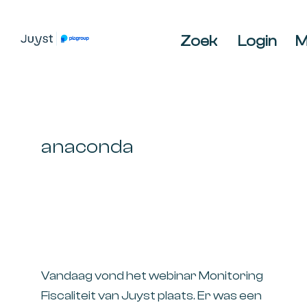
Spring
Door
Spring
naar
naar
naar
Zoek
Login
M
de
de
de
JUYST
JUYST
hoofdnavigatie
hoofd
voettekst
Accountancy
inhoud
Belastingadvies,
IT-
audit,
anaconda
HR-
advies,
Business
Coaching
Vandaag vond het webinar Monitoring
Fiscaliteit van Juyst plaats. Er was een