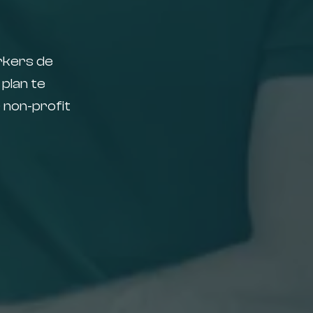
rkers de
plan te
 non-profit