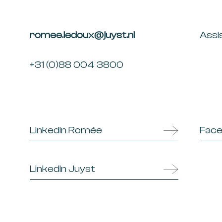
romee.ledou
x
@juyst.nl
Assi
+31 (0)88 004 3800
LinkedIn Romée
Face
LinkedIn Juyst