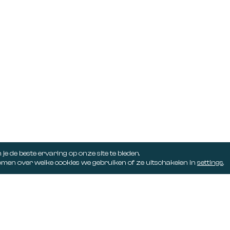
6411 BW
+31 (0)88 004 38 00
 10 , 6101 AD
info@juyst.nl
6161 SR
5232 CD
e de beste ervaring op onze site te bieden.
men over welke cookies we gebruiken of ze uitschakelen in
settings
.