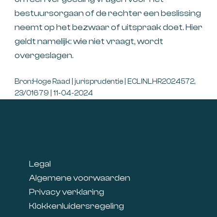
bestuursorgaan of de rechter een beslissing
neemt op het bezwaar of uitspraak doet. Hier
geldt namelijk: wie niet vraagt, wordt
overgeslagen.
Bron:Hoge Raad | jurisprudentie | ECLINLHR2024572,
23/01679 | 11-04-2024
Footer
Legal
Algemene voorwaarden
Privacy verklaring
Klokkenluidersregeling