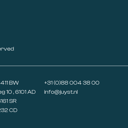
erved
6411 BW
+31 (0)88 004 38 00
 10 , 6101 AD
info@juyst.nl
6161 SR
5232 CD