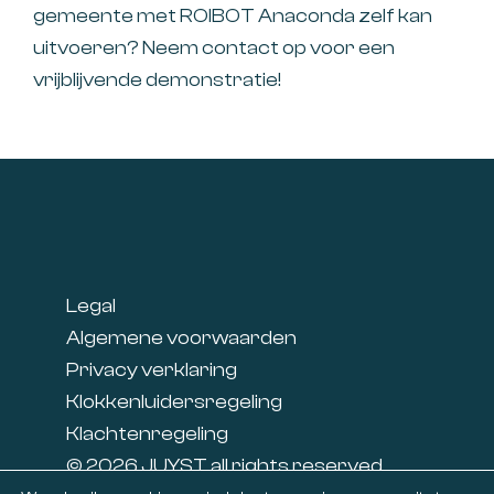
gemeente met ROIBOT Anaconda zelf kan
uitvoeren? Neem contact op voor een
vrijblijvende demonstratie!
Footer
Legal
Algemene voorwaarden
Privacy verklaring
Klokkenluidersregeling
Klachtenregeling
© 2026 JUYST all rights reserved