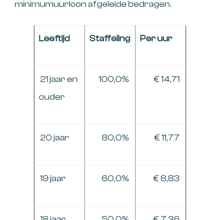
minimumuurloon afgeleide bedragen.
Leeftijd
Staffeling
Per uur
21 jaar en
100,0%
€ 14,71
ouder
20 jaar
80,0%
€ 11,77
19 jaar
60,0%
€ 8,83
18 jaar
50,0%
€ 7,36