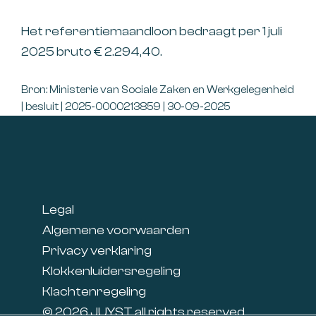
Het referentiemaandloon bedraagt per 1 juli
2025 bruto € 2.294,40.
Bron: Ministerie van Sociale Zaken en Werkgelegenheid
| besluit | 2025-0000213859 | 30-09-2025
Footer
Legal
Algemene voorwaarden
Privacy verklaring
Klokkenluidersregeling
Klachtenregeling
© 2026 JUYST all rights reserved