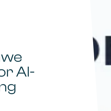
uwe
r AI-
ing