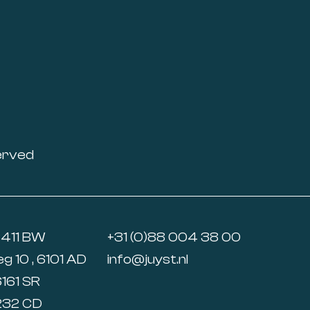
erved
6411 BW
+31 (0)88 004 38 00
 10 , 6101 AD
info@juyst.nl
6161 SR
5232 CD