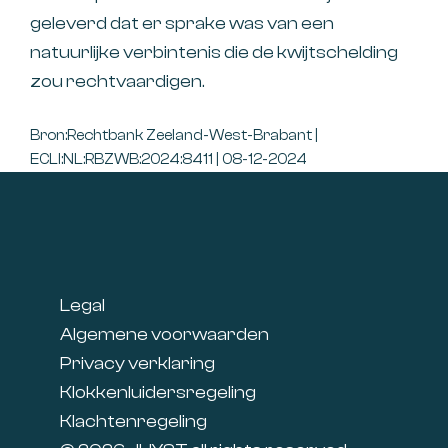
geleverd dat er sprake was van een
natuurlijke verbintenis die de kwijtschelding
zou rechtvaardigen.
Bron:Rechtbank Zeeland-West-Brabant |
ECLI:NL:RBZWB:2024:8411 | 08-12-2024
Footer
Legal
Algemene voorwaarden
Privacy verklaring
Klokkenluidersregeling
Klachtenregeling