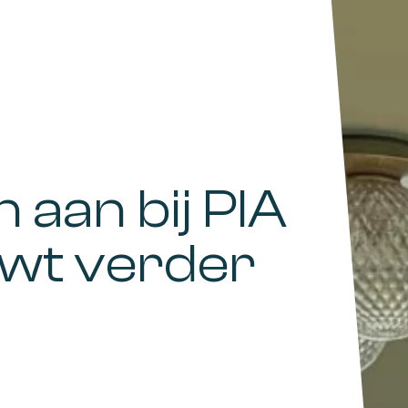
h aan bij PIA
wt verder
t