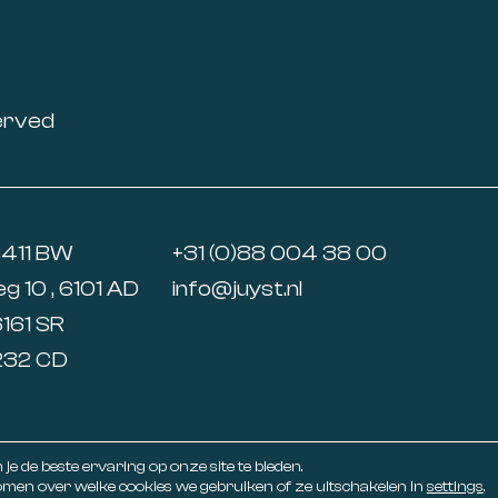
erved
6411 BW
+31 (0)88 004 38 00
 10 , 6101 AD
info@juyst.nl
6161 SR
5232 CD
e de beste ervaring op onze site te bieden.
men over welke cookies we gebruiken of ze uitschakelen in
settings
.