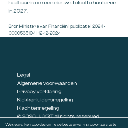
haalbaar is om een nieuw stelsel te hanteren
in 2027.
Bron:Ministerie van Financiën | publicatie | 2024-
0000565184 | 12-12-2024
Footer
Legal
Algemene voorwaarden
Privacy verklaring
Klokkenluidersregeling
Klachtenregeling
© 2026 JUYST all rights reserved
Linkedin
We gebruiken cookies om je de beste ervaring op onze site te