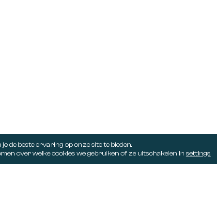
6411 BW
+31 (0)88 004 38 00
 10 , 6101 AD
info@juyst.nl
6161 SR
5232 CD
e de beste ervaring op onze site te bieden.
men over welke cookies we gebruiken of ze uitschakelen in
settings
.