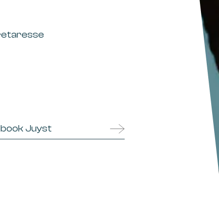
retaresse
book Juyst