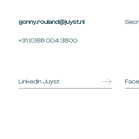
gonny.rouland
@juyst.n
l
Sec
+31 (0)88 004 3800
LinkedIn Juyst
Face