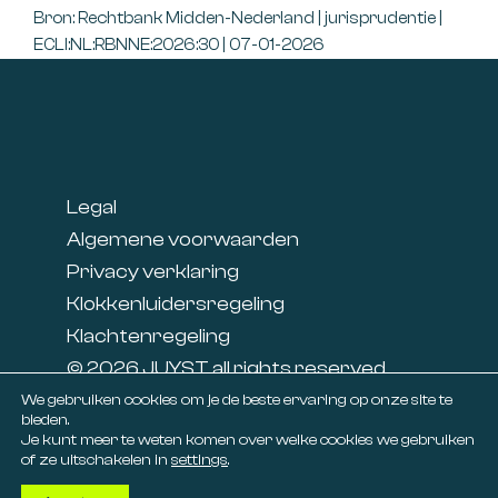
Bron: Rechtbank Midden-Nederland | jurisprudentie |
ECLI:NL:RBNNE:2026:30 | 07-01-2026
Footer
Legal
Algemene voorwaarden
Privacy verklaring
Klokkenluidersregeling
Klachtenregeling
© 2026 JUYST all rights reserved
Linkedin
We gebruiken cookies om je de beste ervaring op onze site te
bieden.
Facebook
Je kunt meer te weten komen over welke cookies we gebruiken
of ze uitschakelen in
settings
.