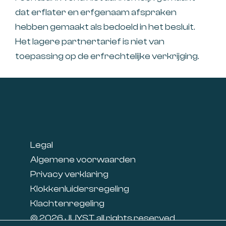
dat erflater en erfgenaam afspraken
hebben gemaakt als bedoeld in het besluit.
Het lagere partnertarief is niet van
toepassing op de erfrechtelijke verkrijging.
Footer
Legal
Algemene voorwaarden
Privacy verklaring
Klokkenluidersregeling
Klachtenregeling
© 2026 JUYST all rights reserved