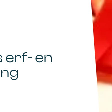
 erf- en
ing