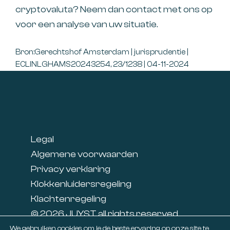
cryptovaluta? Neem dan contact met ons op
voor een analyse van uw situatie.
Bron:Gerechtshof Amsterdam | jurisprudentie |
ECLINLGHAMS20243254, 23/1238 | 04-11-2024
Footer
Legal
Algemene voorwaarden
Privacy verklaring
Klokkenluidersregeling
Klachtenregeling
© 2026 JUYST all rights reserved
Linkedin
We gebruiken cookies om je de beste ervaring op onze site te