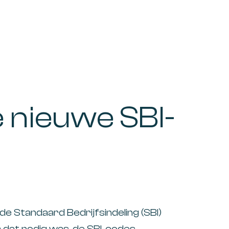
 nieuwe SBI-
 Standaard Bedrijfsindeling (SBI)
ar dat nodig was, de SBI-codes