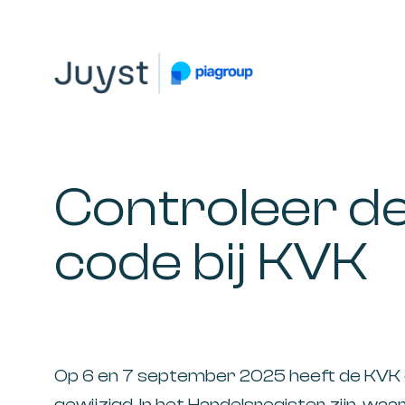
Spring
Door
Spring
naar
naar
naar
de
de
de
hoofdnavigatie
hoofd
voettekst
JUYST
JUYST
inhoud
Accountancy
Belastingadvies,
Controleer de
IT-
audit,
code bij KVK
HR-
advies,
Business
Coaching
Op 6 en 7 september 2025 heeft de KVK de
gewijzigd. In het Handelsregister zijn, wa