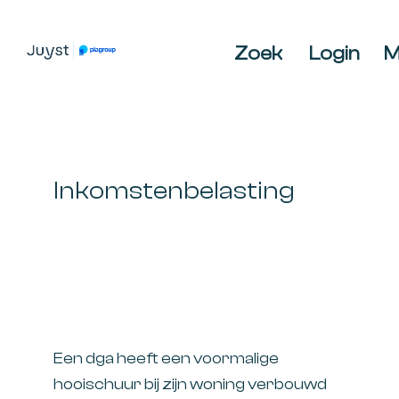
Spring
Door
Spring
naar
naar
naar
Zoek
Login
M
de
de
de
JUYST
JUYST
hoofdnavigatie
hoofd
voettekst
Accountancy
inhoud
Belastingadvies,
IT-
audit,
Inkomstenbelasting
HR-
advies,
Business
Coaching
Een dga heeft een voormalige
hooischuur bij zijn woning verbouwd