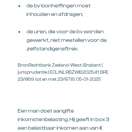
de bv loonheffingen moet
inhouden en afdragen;
de uren, die voor de bv worden
gewerkt, niet meetellen voor de
zelfstandigenaftrek.
Bron:Rechtbank Zeeland-West-Brabant |
jurisprudentie | ECLI:NL:RBZWB:2025:41; BRE
23/869 tot en met 23/878 | 05-01-2025
Een man doet aangifte
inkomstenbelasting. Hij geeft in box 3
een belastbaar inkomen aan van €