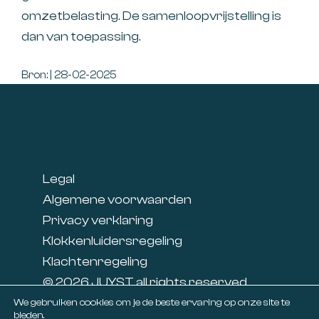
omzetbelasting. De samenloopvrijstelling is
dan van toepassing.
Bron: | 28-02-2025
Footer
Legal
Algemene voorwaarden
Privacy verklaring
Klokkenluidersregeling
Klachtenregeling
© 2026 JUYST all rights reserved
Linkedin
We gebruiken cookies om je de beste ervaring op onze site te
bieden.