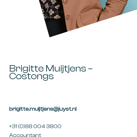
Brigitte Muijtjens –
Costongs
brigitte.muijtjens@juyst.nl
+31 (0)88 004 3800
Accountant