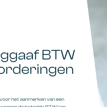
ruggaaf BTW
vorderingen
s voor het aanmerken van een
r waarop de betaalde BTW kan