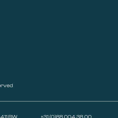
erved
6411 BW
+31 (0)88 004 38 00