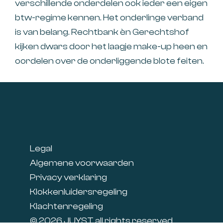
verschillende onderdelen ook ieder een eigen
btw-regime kennen. Het onderlinge verband
is van belang. Rechtbank èn Gerechtshof
kijken dwars door het laagje make-up heen en
oordelen over de onderliggende blote feiten.
Footer
Legal
Algemene voorwaarden
Privacy verklaring
Klokkenluidersregeling
Klachtenregeling
© 2026 JUYST all rights reserved