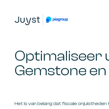
Spring
Door
Spring
naar
naar
naar
de
de
de
hoofdnavigatie
hoofd
voettekst
JUYST
JUYST
inhoud
Accountancy
Belastingadvies,
Optimaliseer
IT-
audit,
Gemstone en 
HR-
advies,
Business
Coaching
Het is van belang dat fiscale onjuistheden