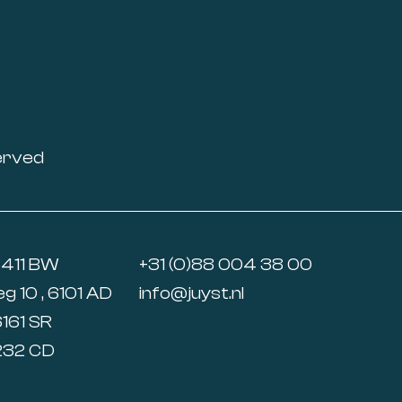
erved
6411 BW
+31 (0)88 004 38 00
 10 , 6101 AD
info@juyst.nl
6161 SR
5232 CD