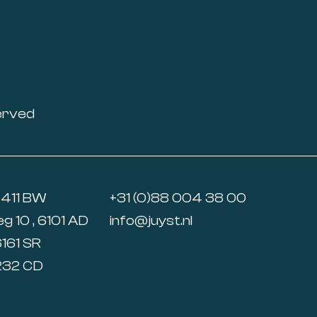
erved
6411 BW
+31 (0)88 004 38 00
 10 , 6101 AD
info@juyst.nl
6161 SR
5232 CD