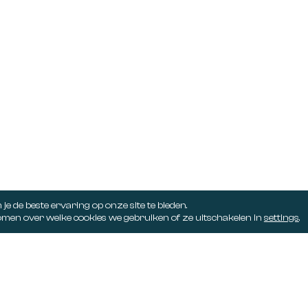
6411 BW
+31 (0)88 004 38 00
 10 , 6101 AD
info@juyst.nl
6161 SR
5232 CD
e de beste ervaring op onze site te bieden.
men over welke cookies we gebruiken of ze uitschakelen in
settings
.