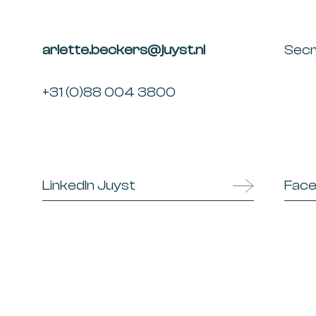
arlette.beckers@juyst.nl
Sec
+31 (0)88 004 3800
LinkedIn Juyst
Face