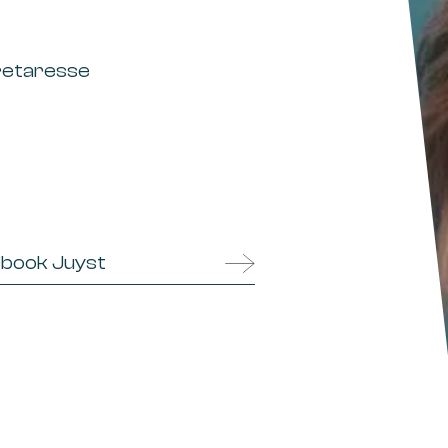
retaresse
book Juyst